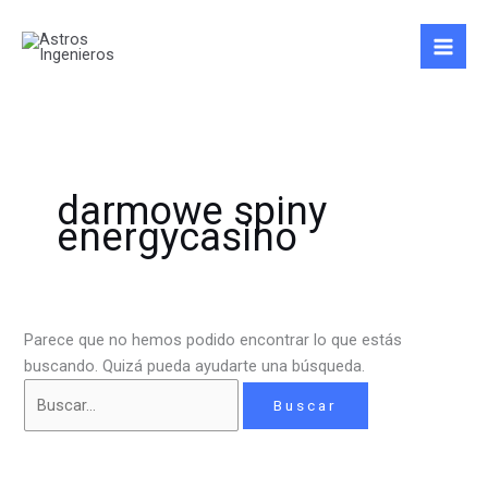
Ir
Buscar
al
por:
contenido
darmowe spiny
energycasino
Parece que no hemos podido encontrar lo que estás
buscando. Quizá pueda ayudarte una búsqueda.