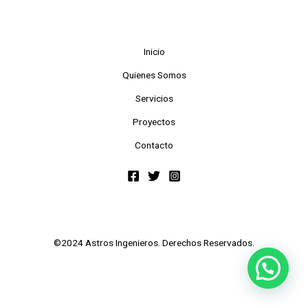
Inicio
Quienes Somos
Servicios
Proyectos
Contacto
©2024 Astros Ingenieros. Derechos Reservados.