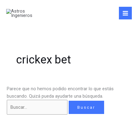
Ir
Buscar
al
por:
contenido
crickex bet
Parece que no hemos podido encontrar lo que estás
buscando. Quizá pueda ayudarte una búsqueda.