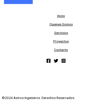
Inicio
Quienes Somos
Servicios
Proyectos
Contacto
©2024 Astros Ingenieros. Derechos Reservados.