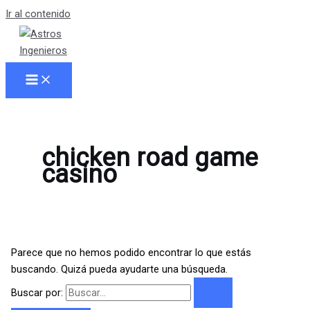
Ir al contenido
chicken road game
casino
Parece que no hemos podido encontrar lo que estás
buscando. Quizá pueda ayudarte una búsqueda.
Buscar por: