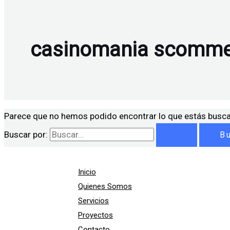
casinomania scomm
Parece que no hemos podido encontrar lo que estás busc
Buscar por:
Inicio
Quienes Somos
Servicios
Proyectos
Contacto