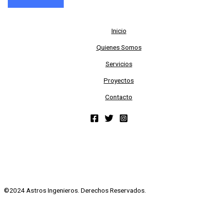
Inicio
Quienes Somos
Servicios
Proyectos
Contacto
©2024 Astros Ingenieros. Derechos Reservados.