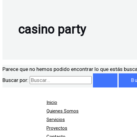
casino party
Parece que no hemos podido encontrar lo que estás busc
Buscar por:
Inicio
Quienes Somos
Servicios
Proyectos
Contacto