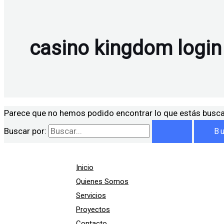
casino kingdom login
Parece que no hemos podido encontrar lo que estás busc
Buscar por:
Inicio
Quienes Somos
Servicios
Proyectos
Contacto