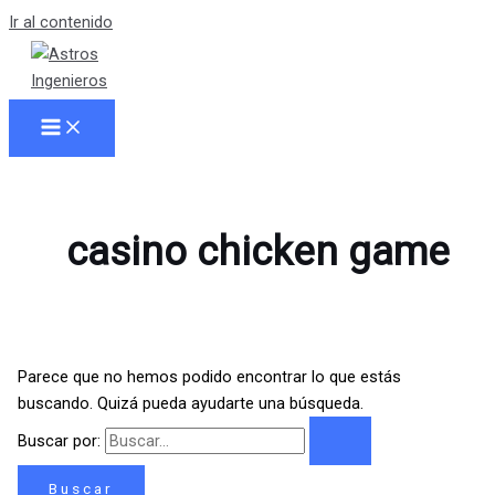
Ir al contenido
casino chicken game
Parece que no hemos podido encontrar lo que estás
buscando. Quizá pueda ayudarte una búsqueda.
Buscar por: