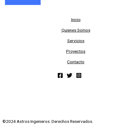
Inicio
Quienes Somos
Servicios
Proyectos
Contacto
©2024 Astros Ingenieros. Derechos Reservados.