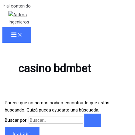
Ir al contenido
casino bdmbet
Parece que no hemos podido encontrar lo que estás
buscando. Quizá pueda ayudarte una búsqueda.
Buscar por: