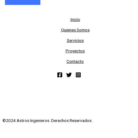
Inicio
Quienes Somos
Servicios
Proyectos
Contacto
©2024 Astros Ingenieros. Derechos Reservados.