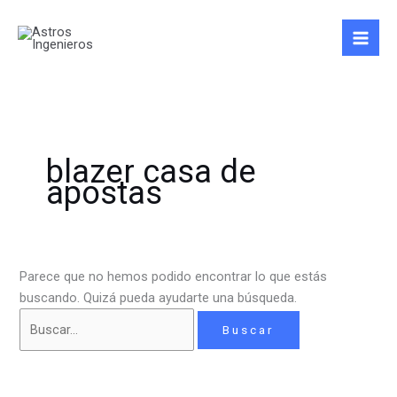
Ir
Buscar
al
por:
contenido
blazer casa de
apostas
Parece que no hemos podido encontrar lo que estás
buscando. Quizá pueda ayudarte una búsqueda.