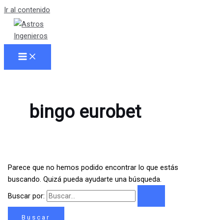
Ir al contenido
bingo eurobet
Parece que no hemos podido encontrar lo que estás
buscando. Quizá pueda ayudarte una búsqueda.
Buscar por: