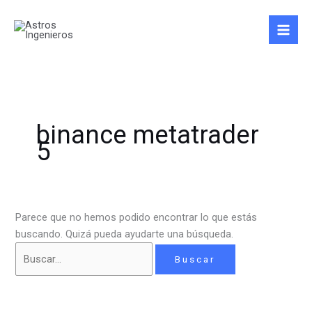
Ir
Buscar
al
por:
contenido
binance metatrader
5
Parece que no hemos podido encontrar lo que estás
buscando. Quizá pueda ayudarte una búsqueda.