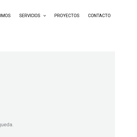
SOMOS
SERVICIOS
PROYECTOS
CONTACTO
queda.