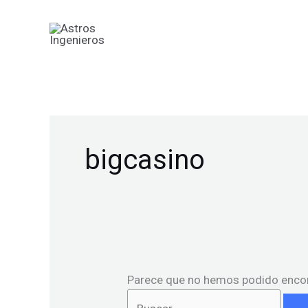
Ir
Buscar
al
por:
contenido
bigcasino
Parece que no hemos podido encon