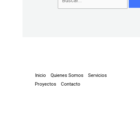
Inicio
Quienes Somos
Servicios
Proyectos
Contacto