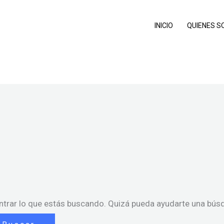
INICIO
QUIENES 
trar lo que estás buscando. Quizá pueda ayudarte una bús