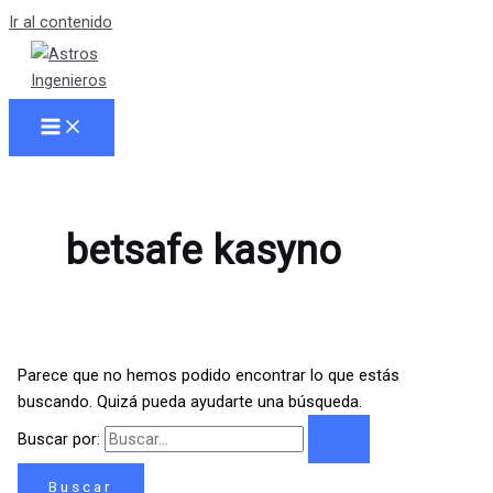
Ir al contenido
betsafe kasyno
Parece que no hemos podido encontrar lo que estás
buscando. Quizá pueda ayudarte una búsqueda.
Buscar por: