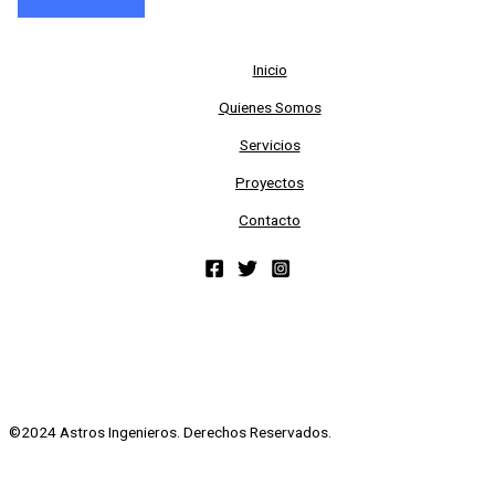
Inicio
Quienes Somos
Servicios
Proyectos
Contacto
©2024 Astros Ingenieros. Derechos Reservados.