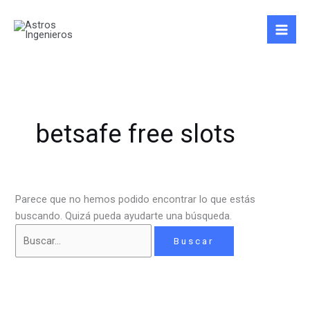
Ir
Buscar
al
por:
contenido
betsafe free slots
Parece que no hemos podido encontrar lo que estás
buscando. Quizá pueda ayudarte una búsqueda.