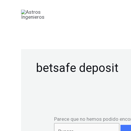
Ir
Buscar
al
por:
contenido
betsafe deposit
Parece que no hemos podido encon