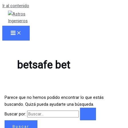
Ir al contenido
betsafe bet
Parece que no hemos podido encontrar lo que estás
buscando. Quizá pueda ayudarte una búsqueda.
Buscar por: