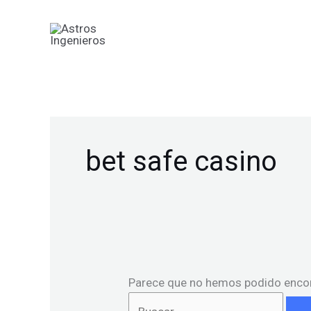
Ir
Buscar
al
por:
contenido
bet safe casino
Parece que no hemos podido encon