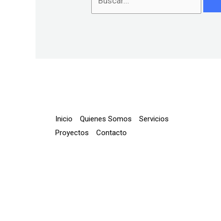
Inicio
Quienes Somos
Servicios
Proyectos
Contacto