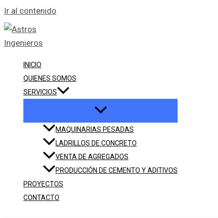
Ir al contenido
INICIO
QUIENES SOMOS
SERVICIOS
MAQUINARIAS PESADAS
LADRILLOS DE CONCRETO
VENTA DE AGREGADOS
PRODUCCIÓN DE CEMENTO Y ADITIVOS
PROYECTOS
CONTACTO