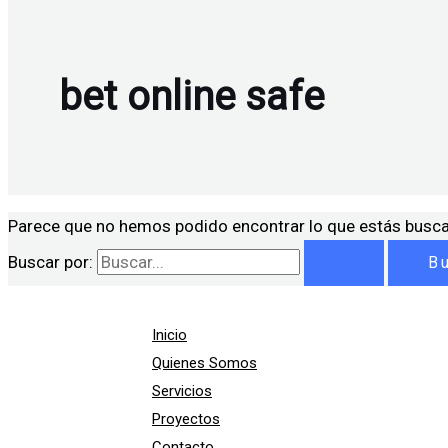
bet online safe
Parece que no hemos podido encontrar lo que estás busc
Buscar por:
Inicio
Quienes Somos
Servicios
Proyectos
Contacto