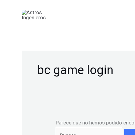
Ir
Buscar
al
por:
contenido
bc game login
Parece que no hemos podido encon