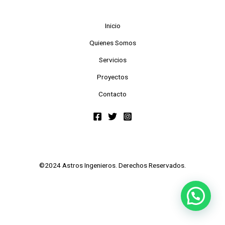
Inicio
Quienes Somos
Servicios
Proyectos
Contacto
©2024 Astros Ingenieros. Derechos Reservados.