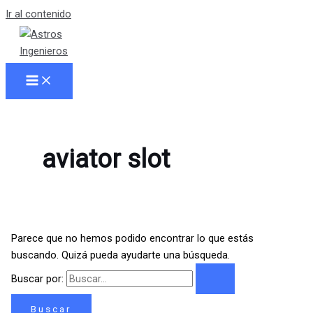
Ir al contenido
aviator slot
Parece que no hemos podido encontrar lo que estás
buscando. Quizá pueda ayudarte una búsqueda.
Buscar por: