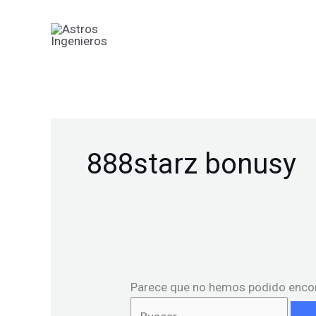
Ir
Buscar
al
por:
contenido
888starz bonusy
Parece que no hemos podido encon