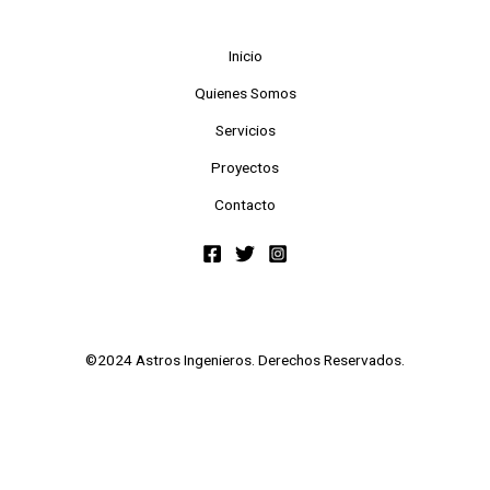
Inicio
Quienes Somos
Servicios
Proyectos
Contacto
©2024 Astros Ingenieros. Derechos Reservados.