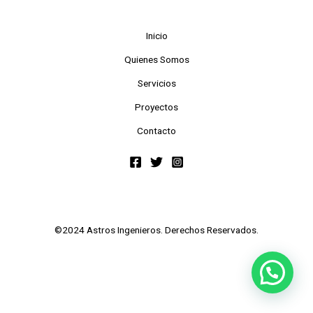
Inicio
Quienes Somos
Servicios
Proyectos
Contacto
©2024 Astros Ingenieros. Derechos Reservados.