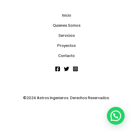
Inicio
Quienes Somos
Servicios
Proyectos
Contacto
©2024 Astros Ingenieros. Derechos Reservados.