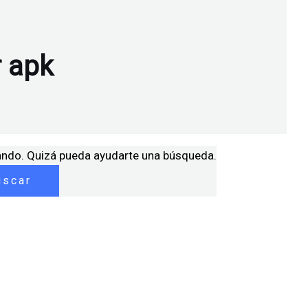
r apk
ando. Quizá pueda ayudarte una búsqueda.