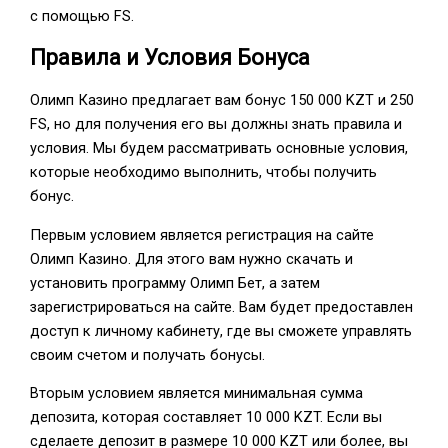
с помощью FS.
Правила и Условия Бонуса
Олимп Казино предлагает вам бонус 150 000 KZT и 250
FS, но для получения его вы должны знать правила и
условия. Мы будем рассматривать основные условия,
которые необходимо выполнить, чтобы получить
бонус.
Первым условием является регистрация на сайте
Олимп Казино. Для этого вам нужно скачать и
установить программу Олимп Бет, а затем
зарегистрироваться на сайте. Вам будет предоставлен
доступ к личному кабинету, где вы сможете управлять
своим счетом и получать бонусы.
Вторым условием является минимальная сумма
депозита, которая составляет 10 000 KZT. Если вы
сделаете депозит в размере 10 000 KZT или более, вы