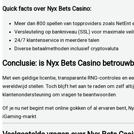
Quick facts over Nyx Bets Casino:
Meer dan 800 spellen van topproviders zoals NetEnt
Versleuteling op bankniveau (SSL) voor maximale veil
24/7 klantenservice in meerdere talen
Diverse betaalmethoden inclusief cryptovaluta
Conclusie: is Nyx Bets Casino betrouwba
Met een geldige licentie, transparante RNG-controles en e
wereldwijd stellen. Toch blijft het aan te raden om zelf alt
klantenondersteuning om vragen te beantwoorden.
Of je nu net begint met online gokken of al ervaren bent, 
iGaming-markt.