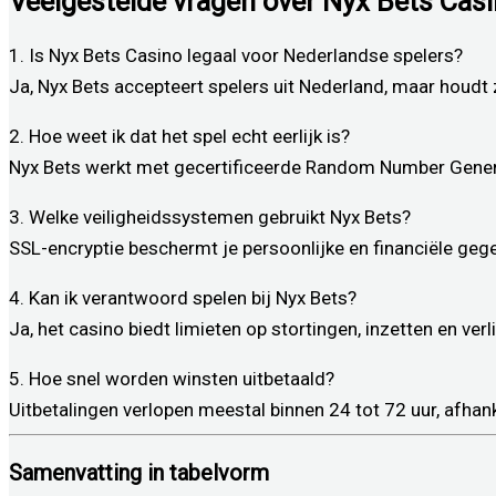
Veelgestelde vragen over Nyx Bets Casin
1. Is Nyx Bets Casino legaal voor Nederlandse spelers?
Ja, Nyx Bets accepteert spelers uit Nederland, maar houdt z
2. Hoe weet ik dat het spel echt eerlijk is?
Nyx Bets werkt met gecertificeerde Random Number Generat
3. Welke veiligheidssystemen gebruikt Nyx Bets?
SSL-encryptie beschermt je persoonlijke en financiële g
4. Kan ik verantwoord spelen bij Nyx Bets?
Ja, het casino biedt limieten op stortingen, inzetten en verli
5. Hoe snel worden winsten uitbetaald?
Uitbetalingen verlopen meestal binnen 24 tot 72 uur, afha
Samenvatting in tabelvorm