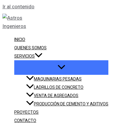
Ir al contenido
INICIO
QUIENES SOMOS
SERVICIOS
MAQUINARIAS PESADAS
LADRILLOS DE CONCRETO
VENTA DE AGREGADOS
PRODUCCIÓN DE CEMENTO Y ADITIVOS
PROYECTOS
CONTACTO