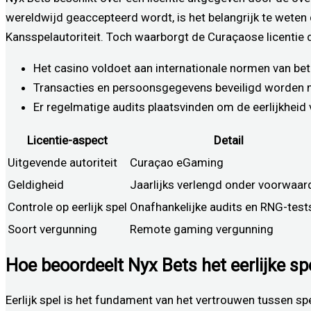
wereldwijd geaccepteerd wordt, is het belangrijk te weten 
Kansspelautoriteit. Toch waarborgt de Curaçaose licentie 
Het casino voldoet aan internationale normen van be
Transacties en persoonsgegevens beveiligd worden 
Er regelmatige audits plaatsvinden om de eerlijkheid v
Licentie-aspect
Detail
Uitgevende autoriteit
Curaçao eGaming
Geldigheid
Jaarlijks verlengd onder voorwaar
Controle op eerlijk spel
Onafhankelijke audits en RNG-test
Soort vergunning
Remote gaming vergunning
Hoe beoordeelt Nyx Bets het eerlijke sp
Eerlijk spel is het fundament van het vertrouwen tussen s