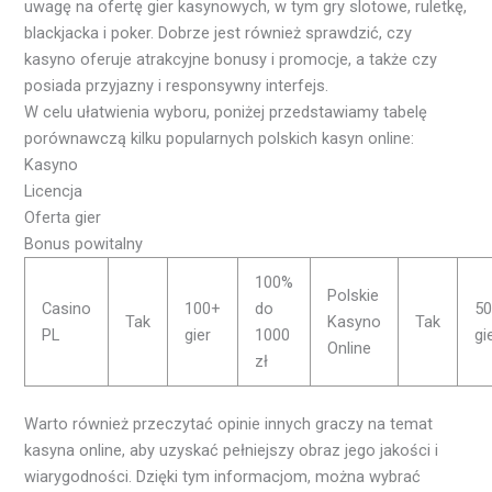
uwagę na ofertę gier kasynowych, w tym gry slotowe, ruletkę,
blackjacka i poker. Dobrze jest również sprawdzić, czy
kasyno oferuje atrakcyjne bonusy i promocje, a także czy
posiada przyjazny i responsywny interfejs.
W celu ułatwienia wyboru, poniżej przedstawiamy tabelę
porównawczą kilku popularnych polskich kasyn online:
Kasyno
Licencja
Oferta gier
Bonus powitalny
100%
Polskie
Casino
100+
do
5
Tak
Kasyno
Tak
PL
gier
1000
gi
Online
zł
Warto również przeczytać opinie innych graczy na temat
kasyna online, aby uzyskać pełniejszy obraz jego jakości i
wiarygodności. Dzięki tym informacjom, można wybrać