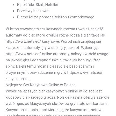
E-portfele: Skrill, Neteller
Przelewy bankowe
Płatności za pomocą telefonu komórkowego
W https://www.nets.ec/ kasynach można również znaleźć
automaty do gier, które oferują różne rodzaje gier, takie jak
https://www.nets.ec/ kasynowe. Wśród nich znajdują się
klasyczne automaty, gry wideo i gry jackpot. Wybierając
https://www.nets.ec/ online automaty, należy zwrócić uwagę
na jakość gier i dostępne funkcje, takie jak bonusy i free
spiny. Dzięki temu można cieszyć się bezpiecznym i
przyjemnym doświadczeniem gry w https://www.nets.ec/
kasynie online.
Najlepsze Gry Kasynowe Online w Polsce
Wybór najlepszych gier kasynowych online w Polsce jest
kluczowy dla każdego gracza. Polskie kasyna oferują szeroki
wybór gier, od klasycznych slotów po gry stołowe i karciane.
Kasyno online opinie potwierdzają, że kasyno internetowe