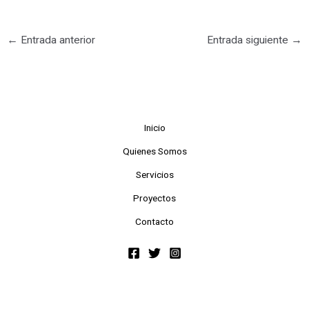
←
Entrada anterior
Entrada siguiente
→
Inicio
Quienes Somos
Servicios
Proyectos
Contacto