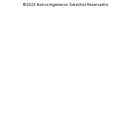
©2024 Astros Ingenieros. Derechos Reservados.