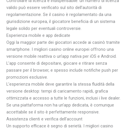
Controllare la licenza è indispensabile: un numero di licenza
valido può essere verificato sul sito dell’autorità di
regolamentazione. Se il casino è regolamentato da una
giurisdizione europea, il giocatore beneficia di un sistema
legale solido per eventuali controversie.
Esperienza mobile e app dedicate
Oggi la maggior parte dei giocatori accede ai casinò tramite
smartphone. I migliori casino online europei offrono una
versione mobile reattiva o un’app nativa per iOS e Android.
L’app consente di depositare, giocare e ritirare senza
passare per il browser, e spesso include notifiche push per
promozioni esclusive.
L’esperienza mobile deve garantire la stessa fluidità della
versione desktop: tempi di caricamento rapidi, grafica
ottimizzata e accesso a tutte le funzioni, inclusi i live dealer.
Se una piattaforma non ha un’app dedicata, è comunque
accettabile se il sito è perfettamente responsive.
Assistenza clienti e verifica dell’account
Un supporto efficace è segno di serietà. I migliori casino