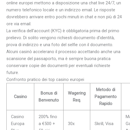
online europei mettono a disposizione una chat live 24/7, un
numero telefonico locale e un indirizzo email. Le risposte
dovrebbero arrivare entro pochi minuti in chat e non più di 24
ore via email.
La verifica dell’account (KYC) è obbligatoria prima del primo
prelievo. Di solito vengono richiesti documento d’identità,
prova di indirizzo e una foto del selfie con il documento.
Alcuni casinò accelerano il processo accettando anche una
scansione del passaporto, ma è sempre buona pratica
conservare copie dei documenti per eventuali richieste
future.
Confronto pratico dei top casino europei
Metodo di
Bonus di
Wagering
Casino
Pagamento
Benvenuto
Req.
Rapido
Casino
200% fino
Ma
Europa
a €500 +
30x
Skrill, Visa
G