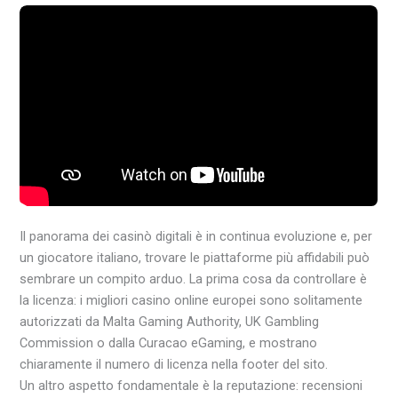
Il panorama dei casinò digitali è in continua evoluzione e, per
un giocatore italiano, trovare le piattaforme più affidabili può
sembrare un compito arduo. La prima cosa da controllare è
la licenza: i migliori casino online europei sono solitamente
autorizzati da Malta Gaming Authority, UK Gambling
Commission o dalla Curacao eGaming, e mostrano
chiaramente il numero di licenza nella footer del sito.
Un altro aspetto fondamentale è la reputazione: recensioni