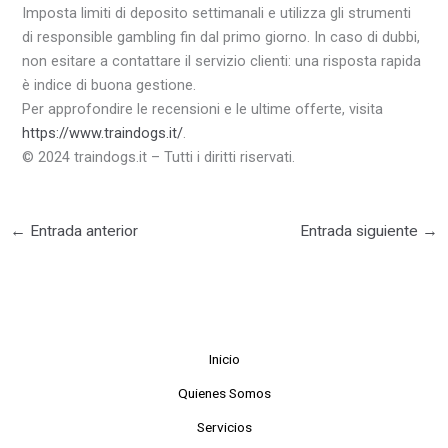
Imposta limiti di deposito settimanali e utilizza gli strumenti
di responsible gambling fin dal primo giorno. In caso di dubbi,
non esitare a contattare il servizio clienti: una risposta rapida
è indice di buona gestione.
Per approfondire le recensioni e le ultime offerte, visita
https://www.traindogs.it/
.
© 2024 traindogs.it – Tutti i diritti riservati.
←
Entrada anterior
Entrada siguiente
→
Inicio
Quienes Somos
Servicios