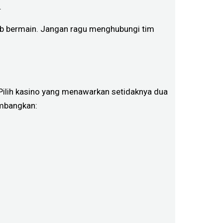
.
awab bermain. Jangan ragu menghubungi tim
. Pilih kasino yang menawarkan setidaknya dua
imbangkan: