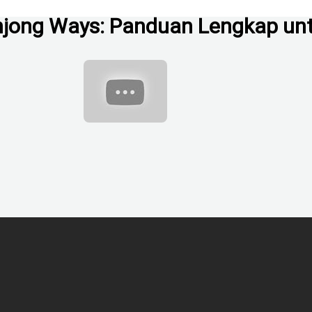
jong Ways: Panduan Lengkap unt