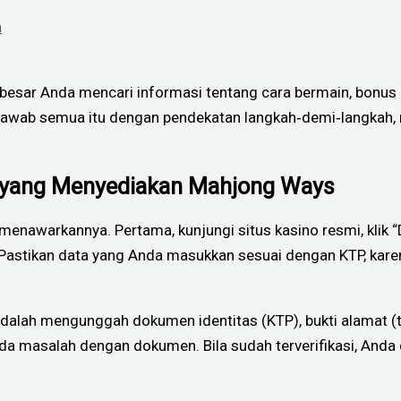
a
n besar Anda mencari informasi tentang cara bermain, bonus
enjawab semua itu dengan pendekatan langkah‑demi‑langkah, m
ino yang Menyediakan Mahjong Ways
nawarkannya. Pertama, kunjungi situs kasino resmi, klik “D
i. Pastikan data yang Anda masukkan sesuai dengan KTP, ka
alah mengunggah dokumen identitas (KTP), bukti alamat (tagih
i ada masalah dengan dokumen. Bila sudah terverifikasi, An