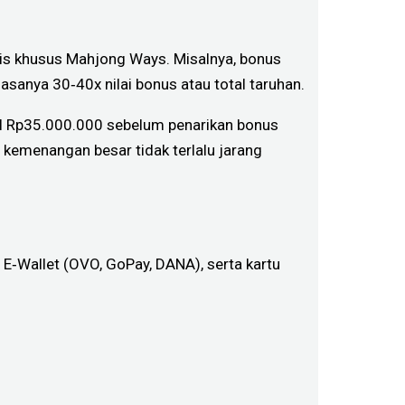
is khusus Mahjong Ways. Misalnya, bonus
sanya 30‑40x nilai bonus atau total taruhan.
al Rp35.000.000 sebelum penarikan bonus
a kemenangan besar tidak terlalu jarang
E‑Wallet (OVO, GoPay, DANA), serta kartu