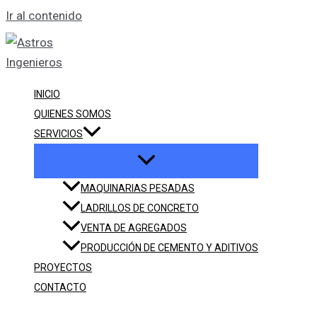
Ir al contenido
INICIO
QUIENES SOMOS
SERVICIOS
MAQUINARIAS PESADAS
LADRILLOS DE CONCRETO
VENTA DE AGREGADOS
PRODUCCIÓN DE CEMENTO Y ADITIVOS
PROYECTOS
CONTACTO