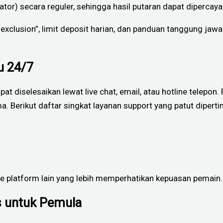
) secara reguler, sehingga hasil putaran dapat dipercaya
lf‑exclusion”, limit deposit harian, dan panduan tanggung j
u 24/7
t diselesaikan lewat live chat, email, atau hotline telepon
. Berikut daftar singkat layanan support yang patut dipert
 ke platform lain yang lebih memperhatikan kepuasan pemain.
s untuk Pemula