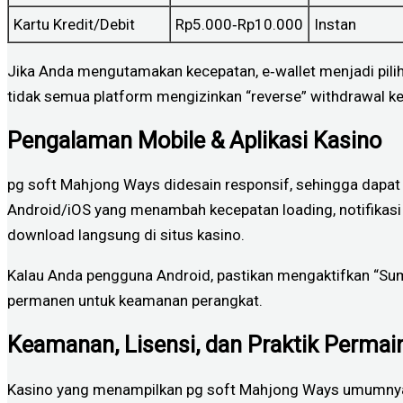
Kartu Kredit/Debit
Rp5.000‑Rp10.000
Instan
Jika Anda mengutamakan kecepatan, e‑wallet menjadi pilih
tidak semua platform mengizinkan “reverse” withdrawal ke 
Pengalaman Mobile & Aplikasi Kasino
pg soft Mahjong Ways didesain responsif, sehingga dapat
Android/iOS yang menambah kecepatan loading, notifikasi bo
download langsung di situs kasino.
Kalau Anda pengguna Android, pastikan mengaktifkan “Sumb
permanen untuk keamanan perangkat.
Keamanan, Lisensi, dan Praktik Perma
Kasino yang menampilkan pg soft Mahjong Ways umumnya be