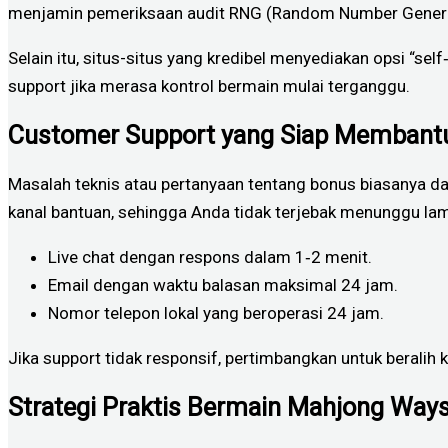
menjamin pemeriksaan audit RNG (Random Number Generator
Selain itu, situs-situs yang kredibel menyediakan opsi “se
support jika merasa kontrol bermain mulai terganggu.
Customer Support yang Siap Membant
Masalah teknis atau pertanyaan tentang bonus biasanya dapa
kanal bantuan, sehingga Anda tidak terjebak menunggu lama
Live chat dengan respons dalam 1‑2 menit.
Email dengan waktu balasan maksimal 24 jam.
Nomor telepon lokal yang beroperasi 24 jam.
Jika support tidak responsif, pertimbangkan untuk beralih
Strategi Praktis Bermain Mahjong Way