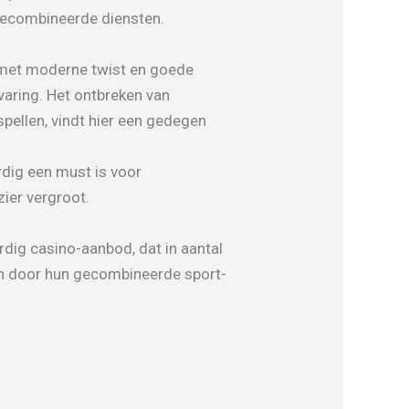
 gecombineerde diensten.
r met moderne twist en goede
rvaring. Het ontbreken van
ellen, vindt hier een gedegen
dig een must is voor
zier vergroot.
dig casino-aanbod, dat in aantal
en door hun gecombineerde sport-