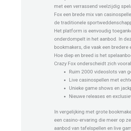
met een verrassend veelzijdig sp
Fox een brede mix van casinospellen
de traditionele sportweddenschappe
Het platform is eenvoudig toeganke
onderdompelt in het aanbod. In dez
bookmakers, die vaak een bredere 
Hoe diep en breed is het spelaanb
Crazy Fox onderscheidt zich vooral
Ruim 2000 videoslots van g
Live casinospellen met echte
Unieke game shows en jackp
Nieuwe releases en exclusie
In vergelijking met grote bookmake
een casino-ervaring die meer op zel
aanbod van tafelspellen en live ga