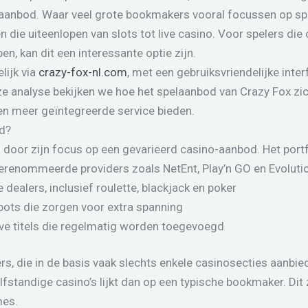
elaanbod. Waar veel grote bookmakers vooral focussen op s
 die uiteenlopen van slots tot live casino. Voor spelers die
n, kan dit een interessante optie zijn.
lijk via
crazy-fox-nl.com
, met een gebruiksvriendelijke inter
e analyse bekijken we hoe het spelaanbod van Crazy Fox zic
en meer geïntegreerde service bieden.
od?
 door zijn focus op een gevarieerd casino-aanbod. Het portfo
erenommeerde providers zoals NetEnt, Play’n GO en Evolut
 dealers, inclusief roulette, blackjack en poker
ots die zorgen voor extra spanning
ve titels die regelmatig worden toegevoegd
rs, die in de basis vaak slechts enkele casinosecties aanbie
fstandige casino’s lijkt dan op een typische bookmaker. Dit z
mes.