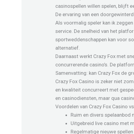
casinospellen willen spelen, blijf
De ervaring van een doorgewinterd
Als voormalig speler kan ik zegge
service. De snelheid van het platfo
sportweddenschappen kan voor somm
alternatief.
Daarnaast werkt Crazy Fox met sne
concurrerende casino’s. De platform
Samenvatting: kan Crazy Fox de g
Crazy Fox Casino is zeker niet zom
en kwaliteit concurreert met gesp
en casinodiensten, maar qua casino
Voordelen van Crazy Fox Casino vs
Ruim en divers spelaanbod 
Uitgebreid live casino met 
Regelmatige nieuwe spellen 