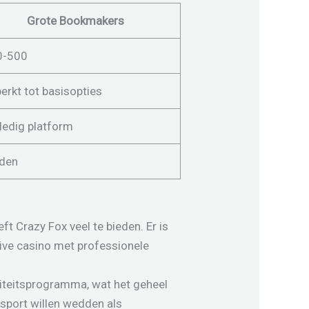
Grote Bookmakers
0-500
erkt tot basisopties
ledig platform
lden
ft Crazy Fox veel te bieden. Er is
live casino met professionele
liteitsprogramma, wat het geheel
 sport willen wedden als