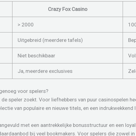
Crazy Fox Casino
> 2000
10
Uitgebreid (meerdere tafels)
Bep
Niet beschikbaar
Vol
Ja, meerdere exclusives
Ze
 genoeg voor spelers?
 de speler zoekt. Voor liefhebbers van puur casinospelen hee
lectie van populaire en nieuwe titels, en een indrukwekkend 
ngevuld met een aantrekkelijke bonusstructuur en een loya
daardaanbod bij veel bookmakers. Voor spelers die zowel in