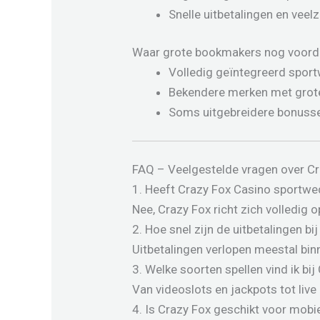
Snelle uitbetalingen en veelz
Waar grote bookmakers nog voord
Volledig geïntegreerd spor
Bekendere merken met grote
Soms uitgebreidere bonuss
FAQ – Veelgestelde vragen over C
1. Heeft Crazy Fox Casino sport
Nee, Crazy Fox richt zich volledig
2. Hoe snel zijn de uitbetalingen bi
Uitbetalingen verlopen meestal binn
3. Welke soorten spellen vind ik bij
Van videoslots en jackpots tot live
4. Is Crazy Fox geschikt voor mobi