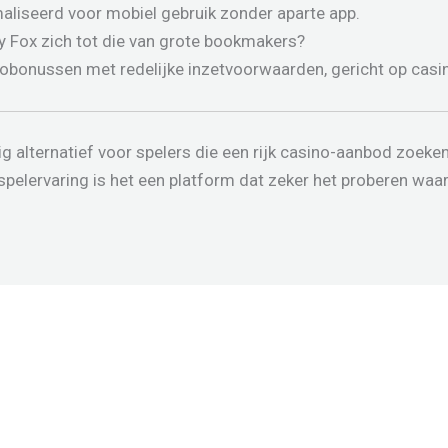
imaliseerd voor mobiel gebruik zonder aparte app.
y Fox zich tot die van grote bookmakers?
obonussen met redelijke inzetvoorwaarden, gericht op casin
g alternatief voor spelers die een rijk casino-aanbod zoeken
elervaring is het een platform dat zeker het proberen waar