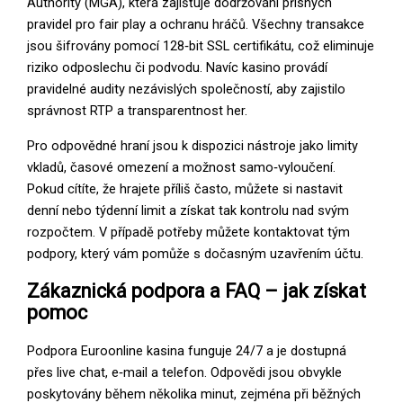
Authority (MGA), která zajišťuje dodržování přísných
pravidel pro fair play a ochranu hráčů. Všechny transakce
jsou šifrovány pomocí 128‑bit SSL certifikátu, což eliminuje
riziko odposlechu či podvodu. Navíc kasino provádí
pravidelné audity nezávislých společností, aby zajistilo
správnost RTP a transparentnost her.
Pro odpovědné hraní jsou k dispozici nástroje jako limity
vkladů, časové omezení a možnost samo‑vyloučení.
Pokud cítíte, že hrajete příliš často, můžete si nastavit
denní nebo týdenní limit a získat tak kontrolu nad svým
rozpočtem. V případě potřeby můžete kontaktovat tým
podpory, který vám pomůže s dočasným uzavřením účtu.
Zákaznická podpora a FAQ – jak získat
pomoc
Podpora Euroonline kasina funguje 24/7 a je dostupná
přes live chat, e‑mail a telefon. Odpovědi jsou obvykle
poskytovány během několika minut, zejména při běžných