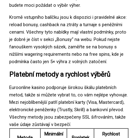
budete moci požádat o výběr výher.
Kromě vstupního balíčku jsou k dispozici i pravidelné akce:
reload bonusy, cashback na ztráty a turnaje s peněžními
cenami. Všechny tyto nabídky mají vlastní podmínky, proto
je dobré je číst v sekci „Bonusy“ na webu. Pokud nejste
fanouškem vysokých sázek, zaměřte se na bonusy s
nižšími wagering requirements nebo na free spins, kde je
podmínka často jen 5× výhra z volných zatočení.
Platební metody a rychlost výběrů
Euroonline kasino podporuje širokou škálu platebních
metod, takže si můžete vybrat to, co vám nejlépe vyhovuje.
Mezi nejoblíbenější patří platební karty (Visa, Mastercard),
elektronické peněženky (Trustly, Skrill) a bankovní převod.
Všechny metody jsou zabezpečeny SSL šifrováním, takže
vaše údaje zůstávají v bezpečí.
Minimální
Rychlost
Metoda
Poplatek