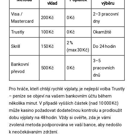
vklad
výběru
Visa /
2–3 pracovní
200 Kč
0 Kč
Mastercard
dny
Trustly
100 Kč
0 Kč
Okamžitě
2 %
Skrill
150 Kč
Do 24 hodin
(max 30 Kč)
3–5
Bankovní
500 Kč
0 Kč
pracovních
převod
dnů
Pro hráče, kteří chtějí rychlé výplaty, je nejlepší volba Trustly
– peníze se objeví na vašem bankovním účtu během
několika minut. V případě vyšších částek (nad 10 000 Kč)
může kasino požadovat dodatečnou kontrolu a prodloužit
dobu výplaty na 48 hodin. Vždy si ověřte, zda je vámi
zvolená metoda podporována ve vaší bance, aby nedošlo
k neočekávaným zdržení.