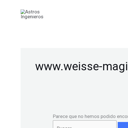
Ir
Buscar
al
por:
contenido
www.weisse-magi
Parece que no hemos podido encon