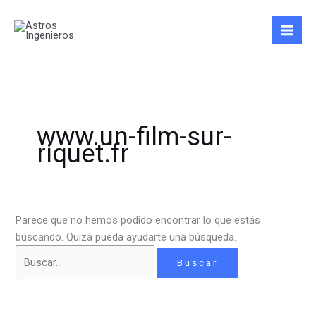
Ir
Buscar
al
por:
contenido
www.un-film-sur-
riquet.fr
Parece que no hemos podido encontrar lo que estás
buscando. Quizá pueda ayudarte una búsqueda.