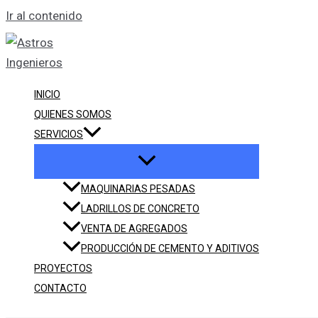
Ir al contenido
INICIO
QUIENES SOMOS
SERVICIOS
MAQUINARIAS PESADAS
LADRILLOS DE CONCRETO
VENTA DE AGREGADOS
PRODUCCIÓN DE CEMENTO Y ADITIVOS
PROYECTOS
CONTACTO