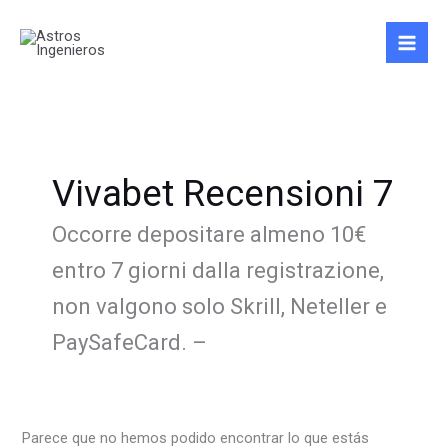
Ir
Buscar
al
por:
contenido
Vivabet Recensioni 7
Occorre depositare almeno 10€
entro 7 giorni dalla registrazione,
non valgono solo Skrill, Neteller e
PaySafeCard. –
Parece que no hemos podido encontrar lo que estás