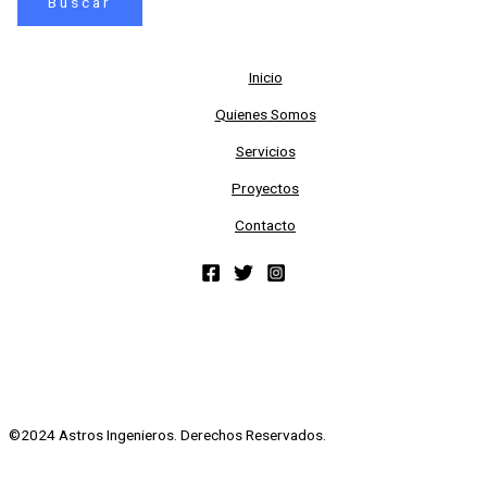
Inicio
Quienes Somos
Servicios
Proyectos
Contacto
©2024 Astros Ingenieros. Derechos Reservados.