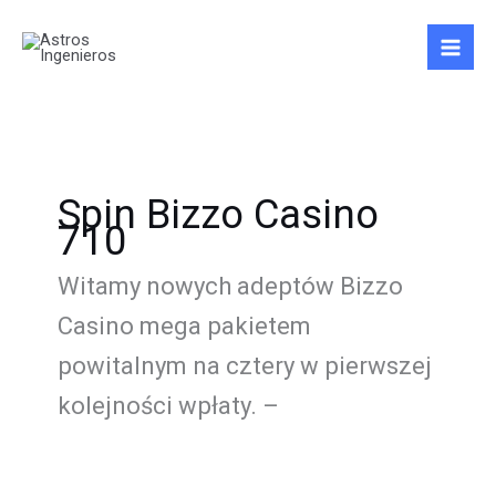
Ir
Buscar
al
por:
contenido
Spin Bizzo Casino
710
Witamy nowych adeptów Bizzo
Casino mega pakietem
powitalnym na cztery w pierwszej
kolejności wpłaty. –