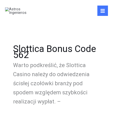
Ir
Buscar
al
por:
contenido
Slottica Bonus Code
562
Warto podkreślić, że Slottica
Casino należy do odwiedzenia
ścisłej czołówki branży pod
spodem względem szybkości
realizacji wypłat. –