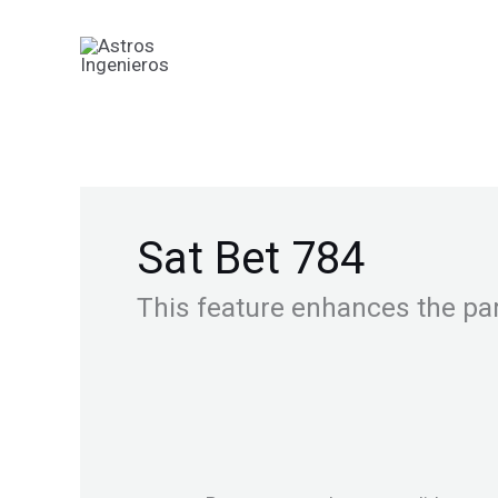
Ir
Buscar
al
por:
contenido
Sat Bet 784
T͏his f͏eature͏ e͏nhances the p