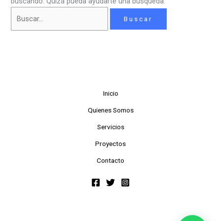
buscando. Quizá pueda ayudarte una búsqueda.
Inicio
Quienes Somos
Servicios
Proyectos
Contacto