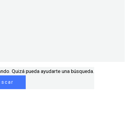
ando. Quizá pueda ayudarte una búsqueda.