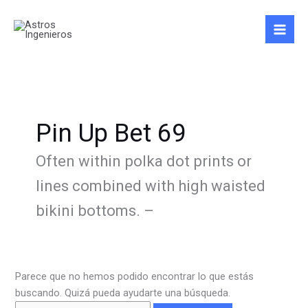
Ir
Buscar
al
por:
contenido
Pin Up Bet 69
Often within polka dot prints or
lines combined with high waisted
bikini bottoms. –
Parece que no hemos podido encontrar lo que estás
buscando. Quizá pueda ayudarte una búsqueda.