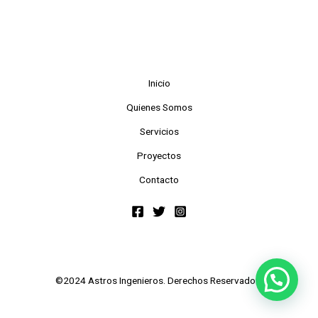
Inicio
Quienes Somos
Servicios
Proyectos
Contacto
©2024 Astros Ingenieros. Derechos Reservados.