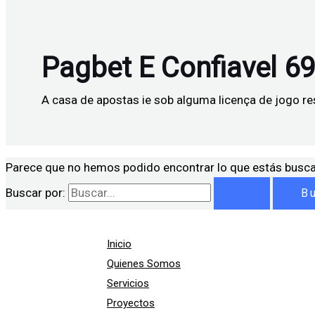
Pagbet E Confiavel 69
A casa de apostas ie sob alguma licença de jogo re
Parece que no hemos podido encontrar lo que estás busc
Buscar por:
Inicio
Quienes Somos
Servicios
Proyectos